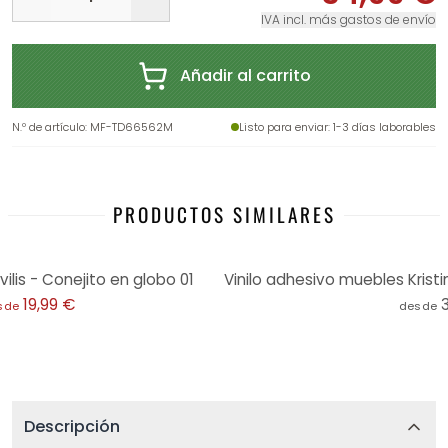
IVA incl. más gastos de envío
Añadir al carrito
N.º de artículo
:
MF-TD66562M
Listo para enviar
: 1-3 días laborables
PRODUCTOS SIMILARES
ilis - Conejito en globo 01
19,99 €
sde
desde
Descripción