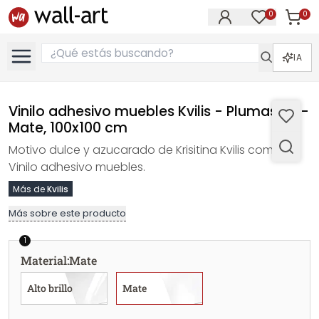
0
0
Artícul
Artículos e
IA
Vinilo adhesivo muebles Kvilis - Plumas 02 -
Mate, 100x100 cm
Motivo dulce y azucarado de Krisitina Kvilis como
Vinilo adhesivo muebles.
Más de
Kvilis
Más sobre este producto
1
Material
:
Mate
Alto brillo
Mate