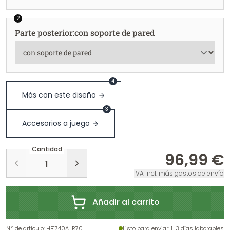
2
Parte posterior
:
con soporte de pared
4
Más con este diseño
3
Accesorios a juego
Cantidad
96,99 €
IVA incl. más gastos de envío
Añadir al carrito
N.º de artículo
:
HB1740A-R70
Listo para enviar
: 1-3 días laborables