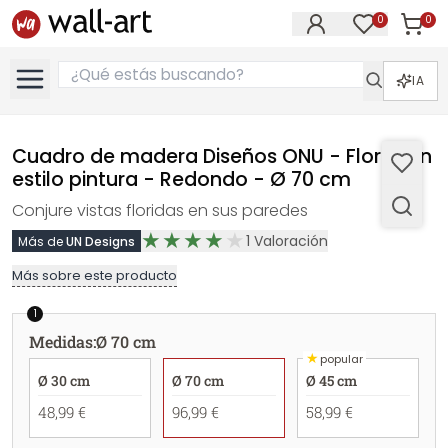
0
0
Artícul
Artículos e
IA
Cuadro de madera Diseños ONU - Flores en
estilo pintura - Redondo - Ø 70 cm
Conjure vistas floridas en sus paredes
1
Valoración
Más de
UN Designs
Más sobre este producto
1
Medidas
:
Ø 70 cm
★
popular
Ø 30 cm
Ø 70 cm
Ø 45 cm
48,99 €
96,99 €
58,99 €