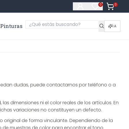
0
Artículos e
0
Artículos en fa
Pinturas
IA
le quedan dudas, puede contactarnos por teléfono o a
as dimensiones ni el color reales de los artículos. En
 Dichas variaciones no constituyen un defecto.
no original de forma vinculante. Dependiendo de la
cio de muestras de color para encontrar el tono