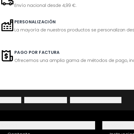
Envío nacional desde 4,99 €.
PERSONALIZACIÓN
La mayoría de nuestros productos se personalizan desp
PAGO POR FACTURA
Ofrecemos una amplia gama de métodos de pago, inclu
Aviso legal
·
Política de privacidad
·
Derecho de desistimiento
Ayuda
Servicio