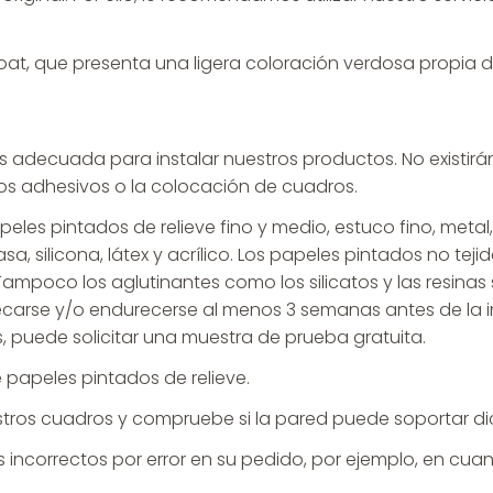
oat, que presenta una ligera coloración verdosa propia del
s adecuada para instalar nuestros productos. No existirá
ilos adhesivos o la colocación de cuadros.
es pintados de relieve fino y medio, estuco fino, metal, az
asa, silicona, látex y acrílico. Los papeles pintados no te
ampoco los aglutinantes como los silicatos y las resina
rse y/o endurecerse al menos 3 semanas antes de la inst
 puede solicitar una muestra de prueba gratuita.
papeles pintados de relieve.
tros cuadros y compruebe si la pared puede soportar di
ncorrectos por error en su pedido, por ejemplo, en cuanto 