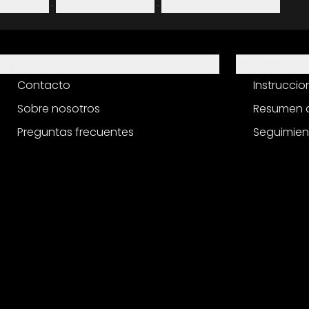
Aviso legal
·
Política de privacidad
·
Derecho de desistimiento
Ayuda
Servicio
Contacto
Instrucci
Sobre nosotros
Resumen d
Preguntas frecuentes
Seguimien