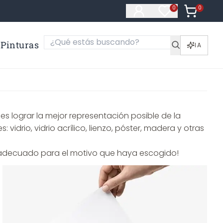
0
Artículos e
0
Artículos en fa
Pinturas
IA
 es lograr la mejor representación posible de la
drio, vidrio acrílico, lienzo, póster, madera y otras
al adecuado para el motivo que haya escogido!