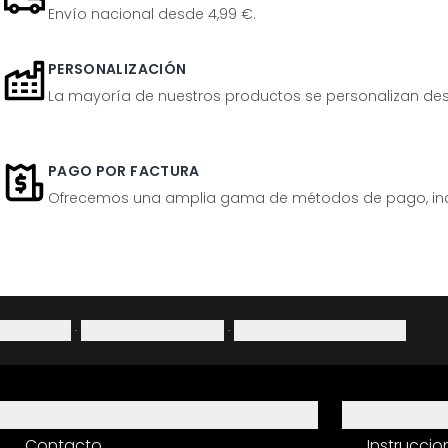
Envío nacional desde 4,99 €.
PERSONALIZACIÓN
La mayoría de nuestros productos se personalizan desp
PAGO POR FACTURA
Ofrecemos una amplia gama de métodos de pago, inclu
Aviso legal
·
Política de privacidad
·
Derecho de desistimiento
Ayuda
Servicio
Contacto
Instrucci