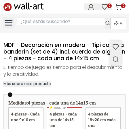
0
0
Artícul
Artículos e
IA
MDF - Decoración en madera - Tipi cadena
banderín (set de 4) incl. cuerda de algodón
- 4 piezas - cada una de 14x15 cm
El tiempo de juego es tiempo para el descubrimiento
y la creatividad.
Más sobre este producto
1
Medidas
:
4 piezas - cada una de 14x15 cm
★
popular
4-piezas - Cada
4 piezas - cada
4 piezas de
uno 9x10 cm
una de 14x15
18x20 cm cada
cm
una