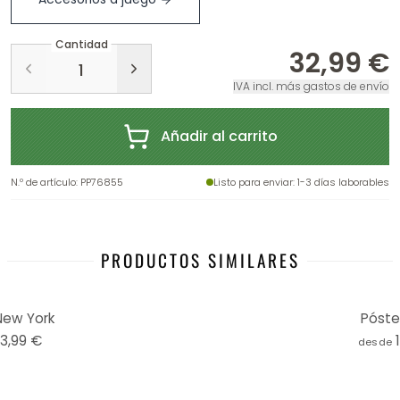
Cantidad
32,99 €
IVA incl. más gastos de envío
Añadir al carrito
N.º de artículo
:
PP76855
Listo para enviar
: 1-3 días laborables
PRODUCTOS SIMILARES
New York
Póster
13,99 €
desde