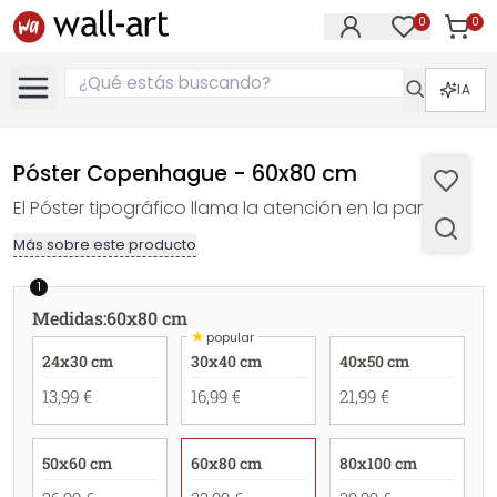
0
0
Artícul
Artículos e
IA
Póster Copenhague - 60x80 cm
El Póster tipográfico llama la atención en la pared
Más sobre este producto
1
Medidas
:
60x80 cm
★
popular
24x30 cm
30x40 cm
40x50 cm
13,99 €
16,99 €
21,99 €
50x60 cm
60x80 cm
80x100 cm