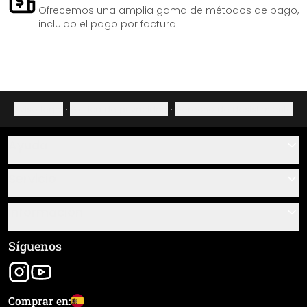
Ofrecemos una amplia gama de métodos de pago,
incluido el pago por factura.
Aviso legal
·
Política de privacidad
·
Derecho de desistimiento
Ayuda
Contacto
Servicio
Sobre nosotros
Instrucciones de pegado y montaje
Información
Preguntas frecuentes
Resumen de materiales
Términos y condiciones generales (CGC)
Síguenos
Seguimiento de envío
Aviso legal
Envío y pago
Comprar en: