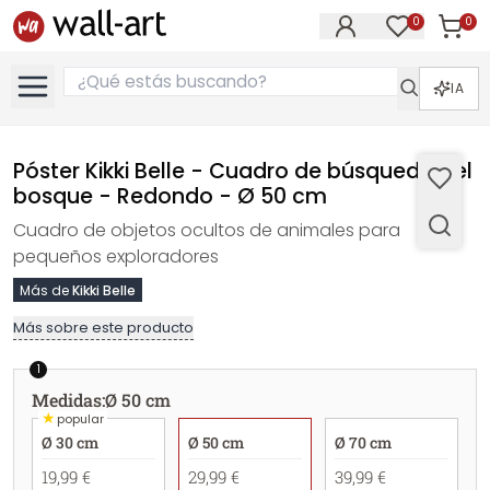
0
0
Artícul
Artículos e
IA
Póster Kikki Belle - Cuadro de búsqueda del
bosque - Redondo - Ø 50 cm
Cuadro de objetos ocultos de animales para
pequeños exploradores
Más de
Kikki Belle
Más sobre este producto
1
Medidas
:
Ø 50 cm
★
popular
Ø 30 cm
Ø 50 cm
Ø 70 cm
19,99 €
29,99 €
39,99 €