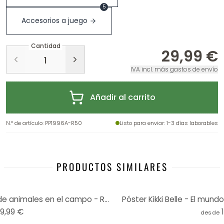
5
Accesorios a juego
Cantidad
29,99 €
IVA incl. más gastos de envío
Añadir al carrito
N.º de artículo
:
PP1996A-R50
Listo para enviar
: 1-3 días laborables
PRODUCTOS SIMILARES
Póster Kikki Belle - Aventuras de animales en el campo - Redondo
Póster Kikki Belle - El mun
19,99 €
desde