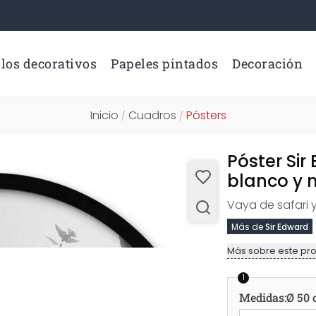
los decorativos
Papeles pintados
Decoración
Inicio
Cuadros
Pósters
/
/
Póster Sir
blanco y 
Vaya de safari y
Más de
Sir Edward
Más sobre este pr
1
Medidas
:
Ø 50