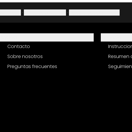
Aviso legal
·
Política de privacidad
·
Derecho de desistimiento
Ayuda
Servicio
Contacto
Instrucci
Sobre nosotros
Resumen d
Preguntas frecuentes
Seguimien