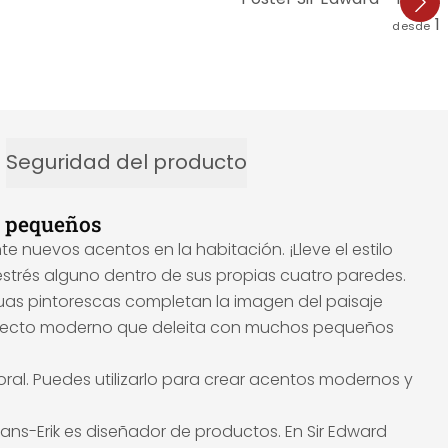
1
desde
Seguridad del producto
y pequeños
nuevos acentos en la habitación. ¡Lleve el estilo
estrés alguno dentro de sus propias cuatro paredes.
aguas pintorescas completan la imagen del paisaje
n aspecto moderno que deleita con muchos pequeños
ral. Puedes utilizarlo para crear acentos modernos y
 Hans-Erik es diseñador de productos. En Sir Edward