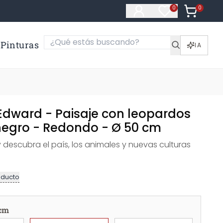
0
Artículos e
0
Artículos en fa
Pinturas
IA
 Edward - Paisaje con leopardos
negro - Redondo - Ø 50 cm
 descubra el país, los animales y nuevas culturas
oducto
 cm