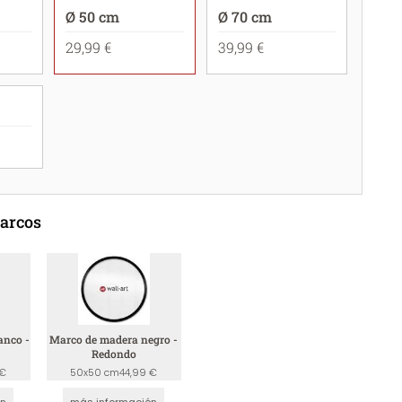
Ø 50 cm
Ø 70 cm
29,99 €
39,99 €
marcos
anco -
Marco de madera negro -
Redondo
 €
50x50 cm
44,99 €