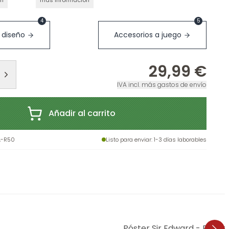
ón
más información
4
5
 diseño
Accesorios a juego
29,99 €
IVA incl. más gastos de envío
Añadir al carrito
A-R50
Listo para enviar
: 1-3 días laborables
Póster Sir Edward - Flore