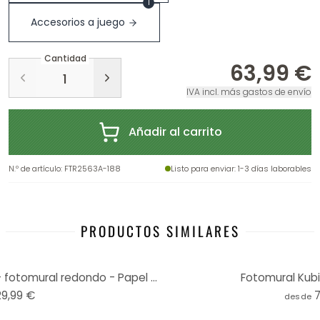
1
Accesorios a juego
Cantidad
63,99 €
IVA incl. más gastos de envío
Añadir al carrito
N.º de artículo
:
FTR2563A-188
Listo para enviar
: 1-3 días laborables
PRODUCTOS SIMILARES
Cubistika - Peces de colores - fotomural redondo - Papel pintado autoadhesivo/no tejido
Fotomural Kubis
29,99 €
desde