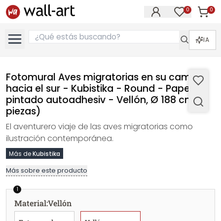
0
0
Artícul
Artículos e
IA
Fotomural Aves migratorias en su camino
hacia el sur - Kubistika - Round - Papel
pintado autoadhesiv - Vellón, Ø 188 cm (4
piezas)
El aventurero viaje de las aves migratorias como
ilustración contemporánea.
Más de
Kubistika
Más sobre este producto
1
Material
:
Vellón