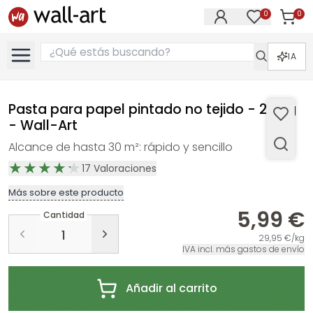
0
0
Artícul
Artículos e
IA
Pasta para papel pintado no tejido - 200 g
- Wall-Art
Alcance de hasta 30 m²: rápido y sencillo
17
Valoraciones
Más sobre este producto
5,99 €
Cantidad
29,95 €/kg
IVA incl. más gastos de envío
Añadir al carrito