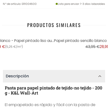
N.º de artículo
:
ER1004600
Listo para enviar
: 1-3 días laborables
PRODUCTOS SIMILARES
-34%
Papel pintado Unity de color blanco - Papel pintado liso autoadhesivo - Papel pintado tejido-no teji
9 €
43,95 €
28,9
(
5,25 €/m²
)
Descripción
Pasta para papel pintado de tejido-no tejido - 200
g - K&L Wall-Art
El empapelado es rápido y fácil con la pasta de