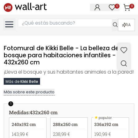
0
0
Artícul
Artículos e
IA
Fotomural de Kikki Belle - La belleza del
bosque para habitaciones infantiles -
432x260 cm
¡Lleva el bosque y sus habitantes animales a la pared!
Más de
Kikki Belle
Más sobre este producto
1
Medidas
:
432x260 cm
★
popular
240x192 cm
288x260 cm
336x192 cm
143,99 €
238,99 €
190,99 €