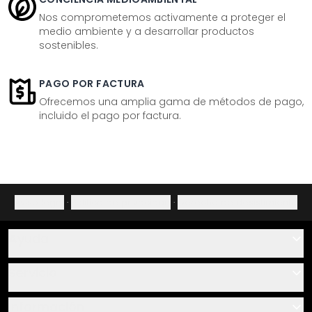
Nos comprometemos activamente a proteger el
medio ambiente y a desarrollar productos
sostenibles.
PAGO POR FACTURA
Ofrecemos una amplia gama de métodos de pago,
incluido el pago por factura.
Aviso legal
·
Política de privacidad
·
Derecho de desistimiento
Ayuda
Contacto
Servicio
Sobre nosotros
Instrucciones de pegado y montaje
Información