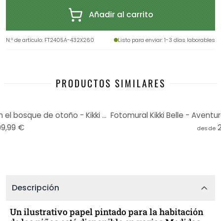
Añadir al carrito
N.º de artículo
:
FT2405A-432X260
Listo para enviar
: 1-3 días laborables
PRODUCTOS SIMILARES
Papel pintado Dulces erizos en el bosque de otoño - Kikki Belle
99,99 €
desde
Descripción
Un ilustrativo papel pintado para la habitación