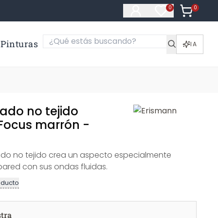
0
Artículos e
0
Artículos en fa
Pinturas
IA
ado no tejido
Focus marrón -
ado no tejido crea un aspecto especialmente
pared con sus ondas fluidas.
oducto
tra