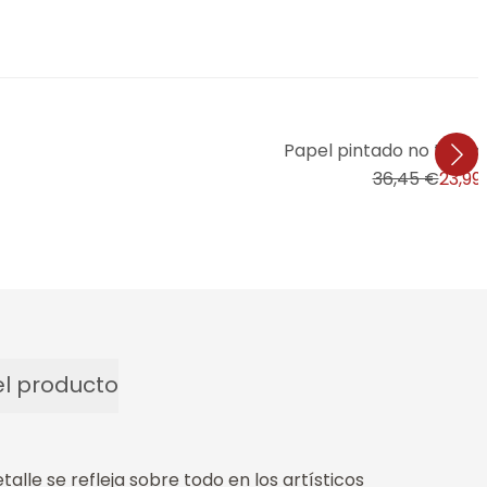
Papel pintado no tejid
36,45 €
23,99
l producto
lle se refleja sobre todo en los artísticos