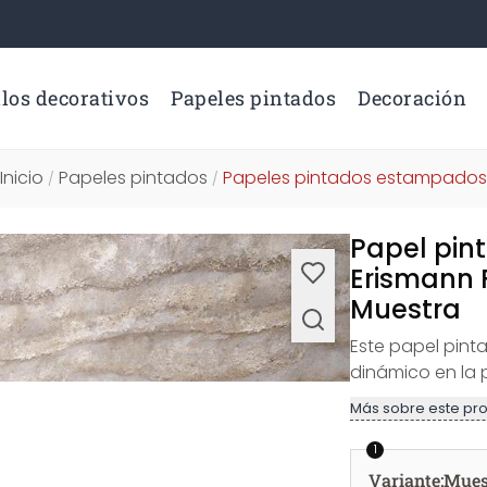
los decorativos
Papeles pintados
Decoración
Inicio
Papeles pintados
Papeles pintados estampados
/
/
Papel pint
Erismann 
Muestra
Este papel pint
dinámico en la 
Más sobre este pr
1
Variante
:
Mues