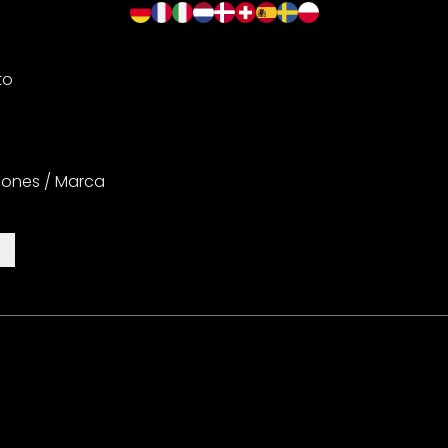
to
iones / Marca
es