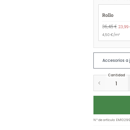
Rollo
36,45 €
23,99 
4,50 €/m²
Accesorios a
Cantidad
N.º de artículo
:
EM1029