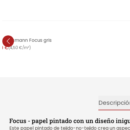
ido Erismann Focus gris
99 €
(
4,50 €/m²
)
Descripció
Focus - papel pintado con un diseño inig
Este papel pintado de tejido-no-tejido crea un aspect