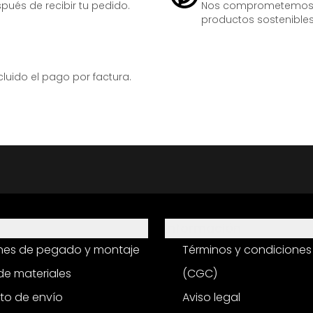
ués de recibir tu pedido.
Nos comprometemos ac
productos sostenibles
ido el pago por factura.
Información
ones de pegado y montaje
Términos y condiciones
e materiales
(CGC)
to de envío
Aviso legal