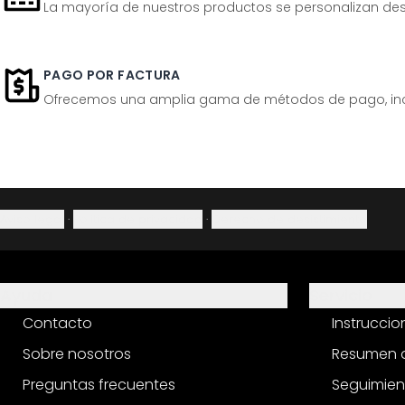
La mayoría de nuestros productos se personalizan desp
PAGO POR FACTURA
Ofrecemos una amplia gama de métodos de pago, inclu
Aviso legal
·
Política de privacidad
·
Derecho de desistimiento
Ayuda
Servicio
Contacto
Instrucci
Sobre nosotros
Resumen d
Preguntas frecuentes
Seguimien