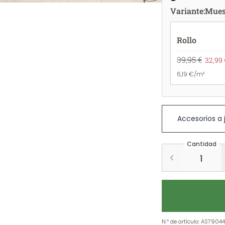
Variante
:
Mues
Rollo
39,95 €
32,99 
6,19 €/m²
Accesorios a
Cantidad
N.º de artículo
:
AS7904