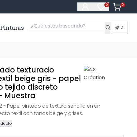
0
Artículos e
0
Artículos en fa
Pinturas
IA
tado texturado
xtil beige gris - papel
 tejido discreto
- Muestra
e 2 - Papel pintado de textura sencilla en un
cto textil con tonos beige y grises.
oducto