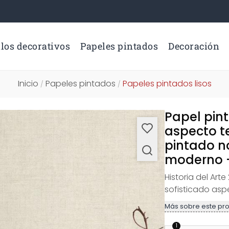
los decorativos
Papeles pintados
Decoración
Inicio
Papeles pintados
Papeles pintados lisos
/
/
Papel pin
aspecto te
pintado no
moderno 
Historia del Art
sofisticado aspe
Más sobre este pr
1