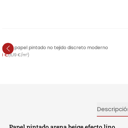
topo - papel pintado no tejido discreto moderno
99 €
(
6,19 €/m²
)
Descripció
Papel pintado arena beige efecto lino