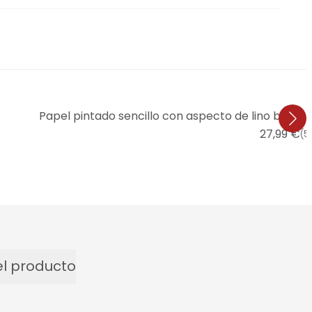
Papel pintado sencillo con aspecto de lino beige -
27,99 €
(
5
l producto