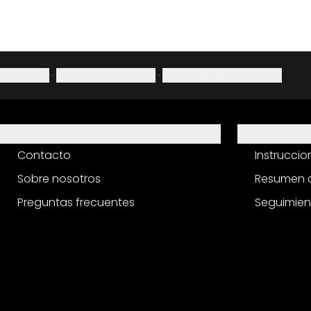
Aviso legal
·
Política de privacidad
·
Derecho de desistimiento
Ayuda
Servicio
Contacto
Instrucci
Sobre nosotros
Resumen d
Preguntas frecuentes
Seguimien