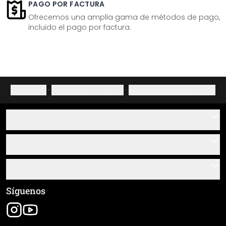
PAGO POR FACTURA
Ofrecemos una amplia gama de métodos de pago,
incluido el pago por factura.
Aviso legal
·
Política de privacidad
·
Derecho de desistimiento
Ayuda
Contacto
Servicio
Sobre nosotros
Instrucciones de pegado y montaje
Información
Preguntas frecuentes
Resumen de materiales
Términos y condiciones generales (CGC)
Síguenos
Seguimiento de envío
Aviso legal
Envío y pago