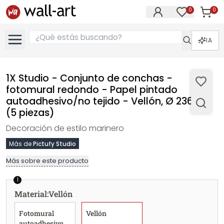
0
0
Artícul
Artículos e
IA
1X Studio - Conjunto de conchas -
fotomural redondo - Papel pintado
autoadhesivo/no tejido - Vellón, Ø 236 cm
(5 piezas)
Decoración de estilo marinero
Más de
Pictufy Studio
Más sobre este producto
1
Material
:
Vellón
Fotomural
Vellón
autoadhesivo