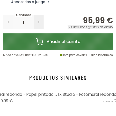
Accesorios a juego
Cantidad
95,99 €
IVA incl. más gastos de envío
Añadir al carrito
N.º de artículo
:
FTR1X2110342-236
Listo para enviar
: 1-3 días laborables
PRODUCTOS SIMILARES
Cuadrado - Picones - Fotomural redondo - Papel pintado autoadhesivo/no tejido
29,99 €
desde