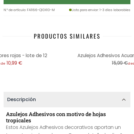
N.º de artículo
:
FA1166-Q10X10-M
Listo para enviar
: 1-3 días laborables
PRODUCTOS SIMILARES
-31%
res rojas - lote de 12
Azulejos Adhesivos Acuarel
10,99 €
15,99 €
sde
de
Descripción
Azulejos Adhesivos con motivo de hojas
tropicales
Estos Azulejos Adhesivos decorativos aportan un