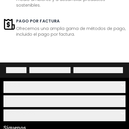
sostenibles.
PAGO POR FACTURA
Ofrecemos una amplia gama de métodos de pago,
incluido el pago por factura.
Aviso legal
·
Política de privacidad
·
Derecho de desistimiento
Ayuda
Contacto
Servicio
Sobre nosotros
Instrucciones de pegado y montaje
Información
Preguntas frecuentes
Resumen de materiales
Términos y condiciones generales (CGC)
Síguenos