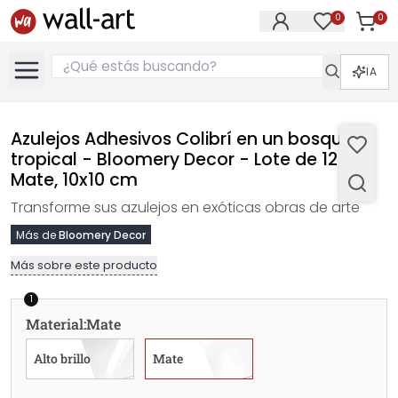
0
0
Artícul
Artículos e
IA
Azulejos Adhesivos Colibrí en un bosque
tropical - Bloomery Decor - Lote de 12 -
Mate, 10x10 cm
Transforme sus azulejos en exóticas obras de arte
Más de
Bloomery Decor
Más sobre este producto
1
Material
:
Mate
Alto brillo
Mate