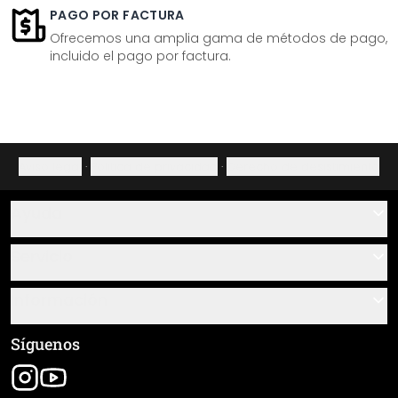
PAGO POR FACTURA
Ofrecemos una amplia gama de métodos de pago,
incluido el pago por factura.
Aviso legal
·
Política de privacidad
·
Derecho de desistimiento
Ayuda
Contacto
Servicio
Sobre nosotros
Instrucciones de pegado y montaje
Información
Preguntas frecuentes
Resumen de materiales
Términos y condiciones generales (CGC)
Síguenos
Seguimiento de envío
Aviso legal