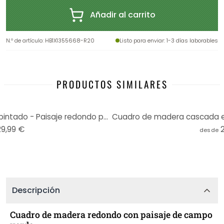
Añadir al carrito
N.º de artículo
:
HB1X1355668-R20
Listo para enviar
: 1-3 días laborables
PRODUCTOS SIMILARES
Cascada en el bosque papel pintado - Paisaje redondo papel pintado - Foto - Papel pintado autoadhesi
29,99 €
desde
Descripción
Cuadro de madera redondo con paisaje de campo