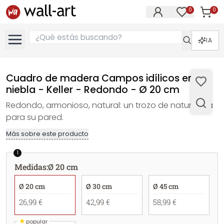
0
0
Artícul
Artículos e
IA
Cuadro de madera Campos idílicos en la
niebla - Keller - Redondo - Ø 20 cm
Redondo, armonioso, natural: un trozo de naturaleza
para su pared.
Más sobre este producto
1
Medidas
:
Ø 20 cm
Ø 20 cm
Ø 30 cm
Ø 45 cm
26,99 €
42,99 €
58,99 €
★
popular