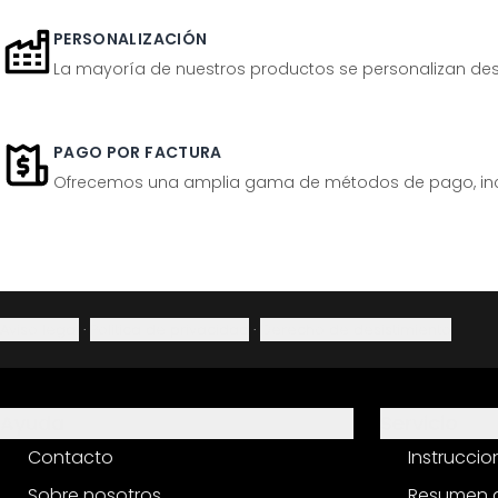
PERSONALIZACIÓN
La mayoría de nuestros productos se personalizan desp
PAGO POR FACTURA
Ofrecemos una amplia gama de métodos de pago, inclu
Aviso legal
·
Política de privacidad
·
Derecho de desistimiento
Ayuda
Servicio
Contacto
Instrucci
Sobre nosotros
Resumen d