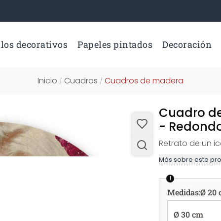
los decorativos
Papeles pintados
Decoración
Inicio
Cuadros
Cuadros de madera
/
/
Cuadro de
- Redondo
Retrato de un ic
Más sobre este pr
1
Medidas
:
Ø 20
Ø 30 cm