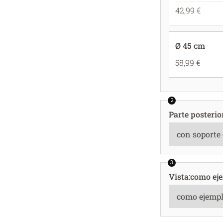
42,99 €
Ø 45 cm
58,99 €
2
Parte posterio
3
Vista
:
como ej