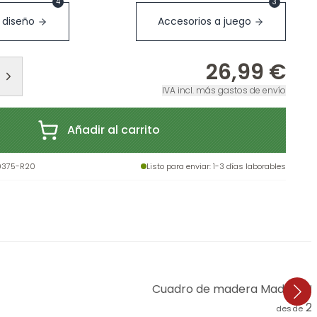
4
3
 diseño
Accesorios a juego
26,99 €
IVA incl. más gastos de envío
Añadir al carrito
9375-R20
Listo para enviar
: 1-3 días laborables
Cuadro de madera Maddies Mo
2
desde