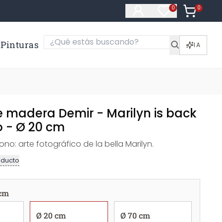
0
Artículos e
0
Artículos en fa
Pinturas
IA
 madera Demir - Marilyn is back
 - Ø 20 cm
ono: arte fotográfico de la bella Marilyn.
oducto
 cm
Ø 20 cm
Ø 70 cm