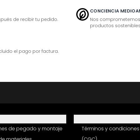
CONCIENCIA MEDIOA
ués de recibir tu pedido.
Nos comprometemos ac
productos sostenibles
ido el pago por factura.
Información
ones de pegado y montaje
Términos y condiciones
e materiales
(CGC)