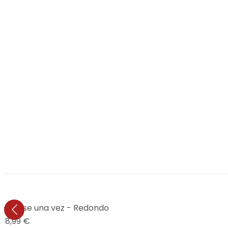
- Érase una vez - Redondo
48,99 €