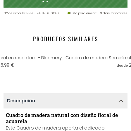
N.º de artículo
:
HB9-3248A-K60X40
Listo para enviar
: 1-3 días laborables
PRODUCTOS SIMILARES
Cuadro de madera Pradera floral en rosa claro - Bloomery Decor - Redondo
26,99 €
desde
Descripción
Cuadro de madera natural con diseño floral de
acuarela
Este Cuadro de madera aporta el delicado