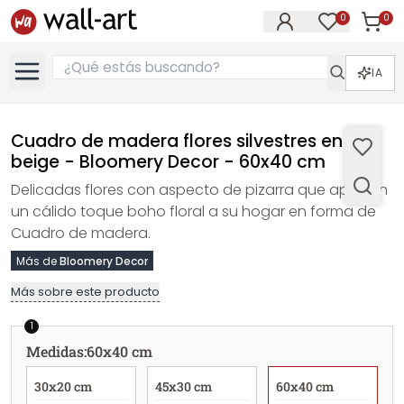
0
0
Artícul
Artículos e
IA
Cuadro de madera flores silvestres en tiza
beige - Bloomery Decor - 60x40 cm
Delicadas flores con aspecto de pizarra que aportan
un cálido toque boho floral a su hogar en forma de
Cuadro de madera.
Más de
Bloomery Decor
Más sobre este producto
1
Medidas
:
60x40 cm
30x20 cm
45x30 cm
60x40 cm