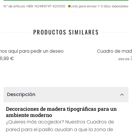
N.º de artículo
:
HB9-1X2489747-K20X30
Listo para enviar
: 1-3 días laborables
PRODUCTOS SIMILARES
s aquí para pedir un deseo
Cuadro de mad
31,99 €
desde
Descripción
Decoraciones de madera tipográficas para un
ambiente moderno
¿Quieres más acogedor? Nuestros Cuadros de
pared para el pasillo ayudan a que la zona de