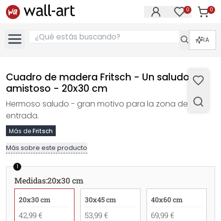
0
0
Artícul
Artículos e
IA
Cuadro de madera Fritsch - Un saludo
amistoso - 20x30 cm
Hermoso saludo - gran motivo para la zona de
entrada.
Más de
Fritsch
Más sobre este producto
1
Medidas
:
20x30 cm
20x30 cm
30x45 cm
40x60 cm
42,99 €
53,99 €
69,99 €