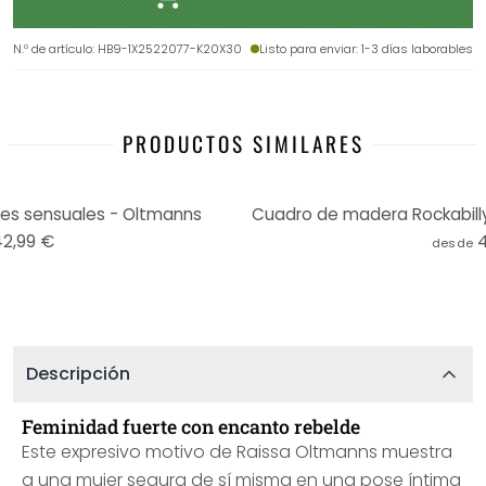
N.º de artículo
:
HB9-1X2522077-K20X30
Listo para enviar
: 1-3 días laborables
PRODUCTOS SIMILARES
s sensuales - Oltmanns
Cuadro de madera Rockabilly G
42,99 €
desde
Descripción
Feminidad fuerte con encanto rebelde
Este expresivo motivo de Raissa Oltmanns muestra
a una mujer segura de sí misma en una pose íntima