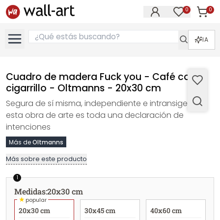
0
0
Artícul
Artículos e
IA
Cuadro de madera Fuck you - Café con
cigarrillo - Oltmanns - 20x30 cm
Segura de sí misma, independiente e intransigente,
esta obra de arte es toda una declaración de
intenciones
Más de
Oltmanns
Más sobre este producto
1
Medidas
:
20x30 cm
★
popular
20x30 cm
30x45 cm
40x60 cm