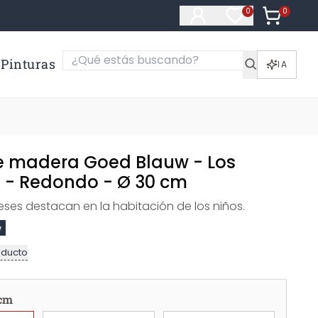
0
Artículos e
0
Artículos en fa
Pinturas
IA
 madera Goed Blauw - Los
 - Redondo - Ø 30 cm
ses destacan en la habitación de los niños.
w
oducto
 cm