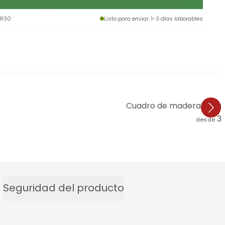
-R30
Listo para enviar
: 1-3 días laborables
Cuadro de madera Goed B
3
desde
Seguridad del producto