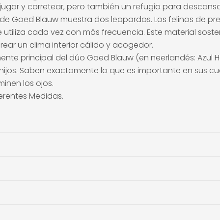
a jugar y corretear, pero también un refugio para descansa
ción de Goed Blauw muestra dos leopardos. Los felinos de 
tiliza cada vez con más frecuencia. Este material sosten
ear un clima interior cálido y acogedor.
nente principal del dúo Goed Blauw (en neerlandés: Azul 
os. Saben exactamente lo que es importante en sus cua
minen los ojos.
erentes Medidas.