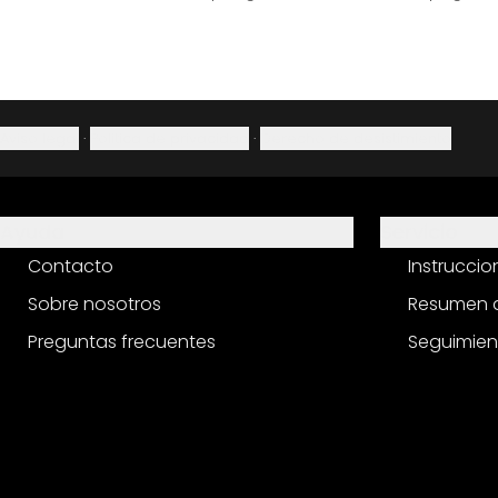
Aviso legal
·
Política de privacidad
·
Derecho de desistimiento
Ayuda
Servicio
Contacto
Instrucci
Sobre nosotros
Resumen d
Preguntas frecuentes
Seguimien