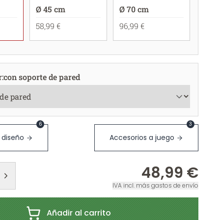
Ø 45 cm
Ø 70 cm
58,99 €
96,99 €
r
:
con soporte de pared
6
3
 diseño
Accesorios a juego
48,99 €
IVA incl. más gastos de envío
Añadir al carrito