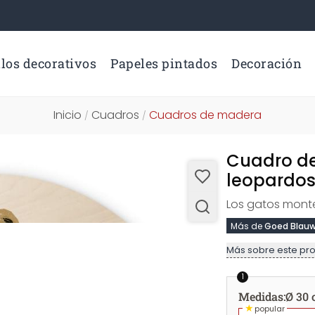
los decorativos
Papeles pintados
Decoración
Inicio
Cuadros
Cuadros de madera
/
/
Cuadro de
leopardos
Los gatos monte
Más de
Goed Blau
Más sobre este pr
1
Medidas
:
Ø 30
★
popular