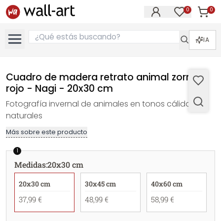
0
0
Artícul
Artículos e
IA
Cuadro de madera retrato animal zorro
rojo - Nagi - 20x30 cm
Fotografía invernal de animales en tonos cálidos y
naturales
Más sobre este producto
1
Medidas
:
20x30 cm
20x30 cm
30x45 cm
40x60 cm
37,99 €
48,99 €
58,99 €