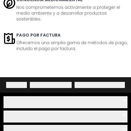
Nos comprometemos activamente a proteger el
medio ambiente y a desarrollar productos
sostenibles.
PAGO POR FACTURA
Ofrecemos una amplia gama de métodos de pago,
incluido el pago por factura.
Aviso legal
·
Política de privacidad
·
Derecho de desistimiento
Ayuda
Contacto
Servicio
Sobre nosotros
Instrucciones de pegado y montaje
Información