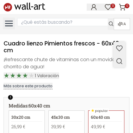
0
0
Artícul
Artículos e
IA
Cuadro lienzo Pimientos frescos - 60x40
cm
¡Refrescante chute de vitaminas con un movido
chorrito de agua!
1
Valoración
Más sobre este producto
1
Medidas
:
60x40 cm
★
popular
30x20 cm
45x30 cm
60x40 cm
26,99 €
39,99 €
49,99 €