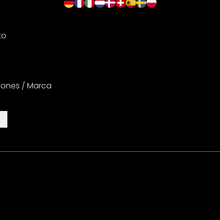
to
iones / Marca
es