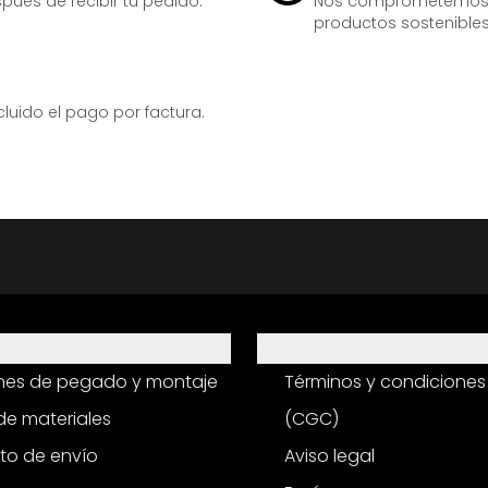
ués de recibir tu pedido.
Nos comprometemos ac
productos sostenibles
ido el pago por factura.
Información
ones de pegado y montaje
Términos y condiciones
e materiales
(CGC)
to de envío
Aviso legal