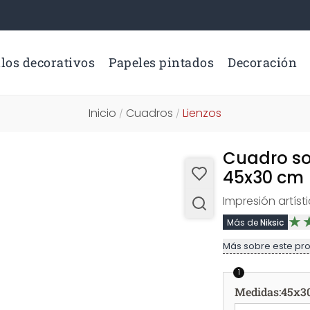
los decorativos
Papeles pintados
Decoración
Inicio
Cuadros
Lienzos
/
/
Cuadro sob
45x30 cm
Impresión artíst
Más de
Niksic
Más sobre este pr
1
Medidas
:
45x3