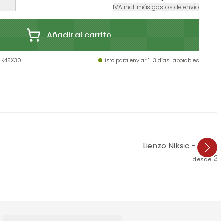
IVA incl. más gastos de envío
Añadir al carrito
-K45X30
Listo para enviar
: 1-3 días laborables
Lienzo Niksic - Gol
3
desde