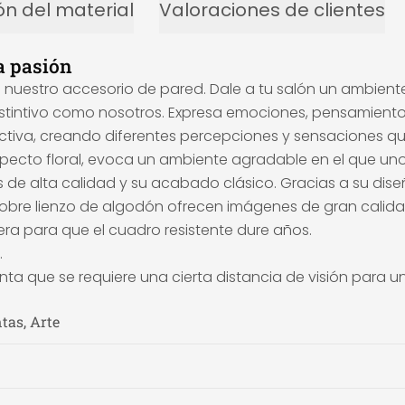
ón del material
Valoraciones de clientes
a pasión
n nuestro accesorio de pared. Dale a tu salón un ambiente
 y distintivo como nosotros. Expresa emociones, pensamie
tiva, creando diferentes percepciones y sensaciones que
u aspecto floral, evoca un ambiente agradable en el que u
les de alta calidad y su acabado clásico. Gracias a su di
zo sobre lienzo de algodón ofrecen imágenes de gran calid
ra para que el cuadro resistente dure años.
.
ta que se requiere una cierta distancia de visión para u
ntas, Arte