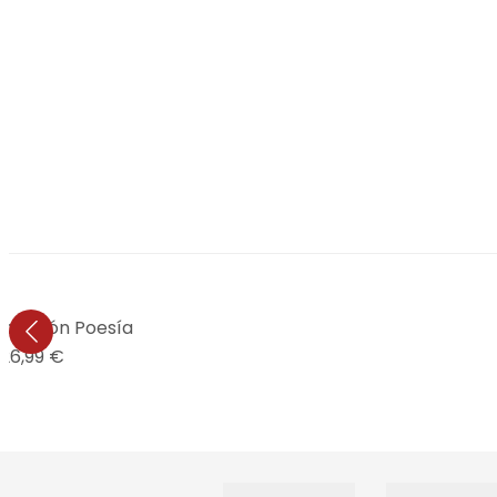
e de león Poesía
26,99 €