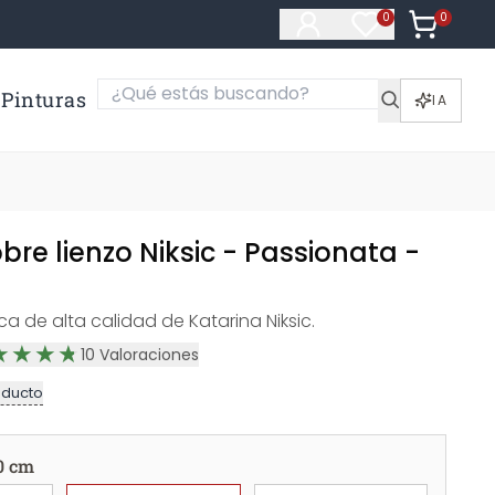
0
Artículos e
0
Artículos en fa
Pinturas
IA
re lienzo Niksic - Passionata -
ica de alta calidad de Katarina Niksic.
10
Valoraciones
oducto
0 cm