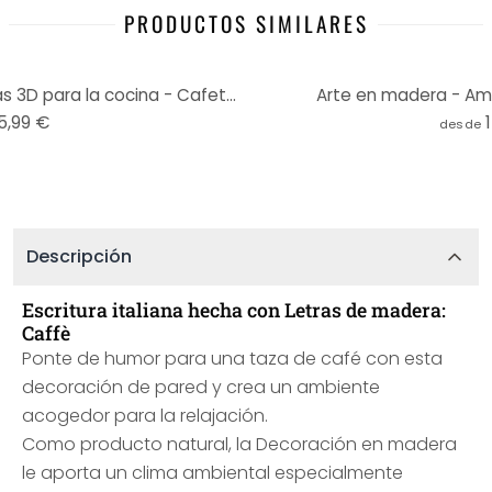
PRODUCTOS SIMILARES
Decoración en madera - Letras 3D para la cocina - Cafetería - Madera de caoba
Arte en madera - Ami
5,99 €
desde
Descripción
Escritura italiana hecha con Letras de madera:
Caffè
Ponte de humor para una taza de café con esta
decoración de pared y crea un ambiente
acogedor para la relajación.
Como producto natural, la Decoración en madera
le aporta un clima ambiental especialmente