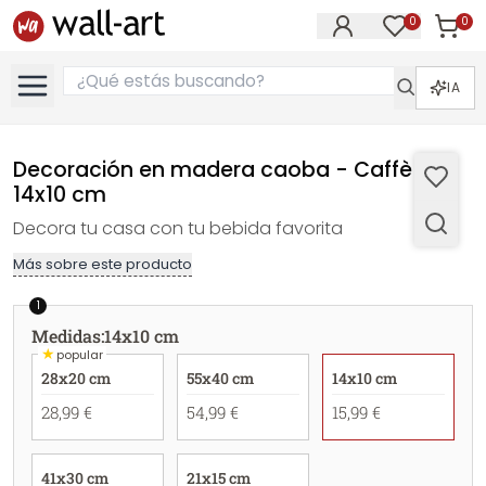
0
0
Artícul
Artículos e
IA
Decoración en madera caoba - Caffè -
14x10 cm
Decora tu casa con tu bebida favorita
Más sobre este producto
1
Medidas
:
14x10 cm
★
popular
28x20 cm
55x40 cm
14x10 cm
28,99 €
54,99 €
15,99 €
41x30 cm
21x15 cm