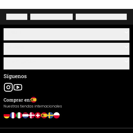
Aviso legal
·
Política de privacidad
·
Derecho de desistimiento
Ayuda
Contacto
Servicio
Sobre nosotros
Instrucciones de pegado y montaje
Información
Preguntas frecuentes
Resumen de materiales
Términos y condiciones generales (CGC)
Síguenos
Seguimiento de envío
Aviso legal
Envío y pago
Comprar en:
Devoluciones
Nuestras tiendas internacionales
Derecho de desistimiento
Política de privacidad