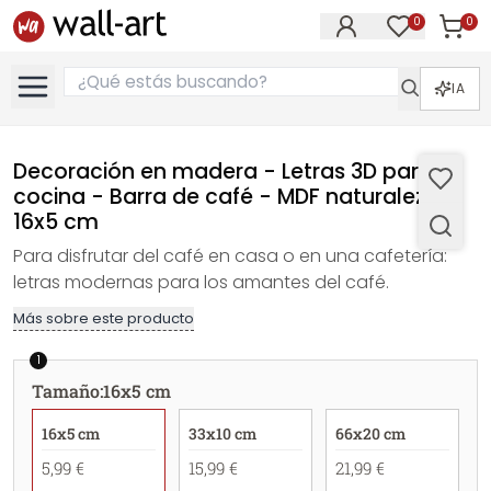
0
0
Artícul
Artículos e
IA
Decoración en madera - Letras 3D para la
cocina - Barra de café - MDF naturaleza -
16x5 cm
Para disfrutar del café en casa o en una cafetería:
letras modernas para los amantes del café.
Más sobre este producto
1
Tamaño
:
16x5 cm
16x5 cm
33x10 cm
66x20 cm
5,99 €
15,99 €
21,99 €