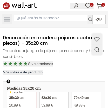
0
0
Artícul
Artículos e
IA
Decoración en madera pájaros caoba (3
piezas) - 35x20 cm
Encantador juego de pájaros para decorar y hacerte
sentir bien.
8
Valoraciones
Más sobre este producto
1
Medidas
:
35x20 cm
★
popular
35x20 cm
52x30 cm
70x40 cm
20,99 €
32,99 €
49,99 €