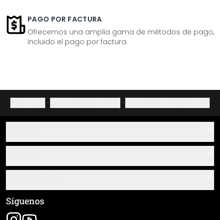
PAGO POR FACTURA
Ofrecemos una amplia gama de métodos de pago,
incluido el pago por factura.
Aviso legal
·
Política de privacidad
·
Derecho de desistimiento
Ayuda
Contacto
Servicio
Sobre nosotros
Instrucciones de pegado y montaje
Información
Preguntas frecuentes
Resumen de materiales
Términos y condiciones generales (CGC)
Síguenos
Seguimiento de envío
Aviso legal