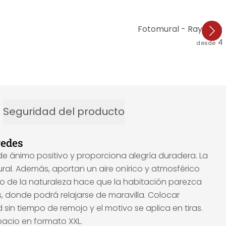
Fotomural - Rayos de s
4
desde
Seguridad del producto
redes
 de ánimo positivo y proporciona alegría duradera. La
ral. Además, aportan un aire onírico y atmosférico
vo de la naturaleza hace que la habitación parezca
 donde podrá relajarse de maravilla. Colocar
sin tiempo de remojo y el motivo se aplica en tiras.
pacio en formato XXL.