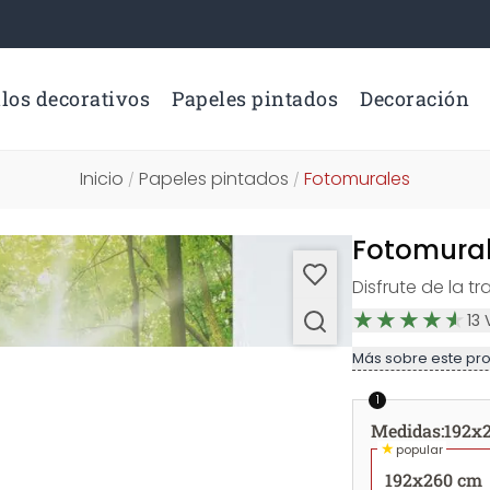
los decorativos
Papeles pintados
Decoración
Inicio
Papeles pintados
Fotomurales
/
/
Fotomural
Disfrute de la t
13
Más sobre este pr
1
Medidas
:
192x
★
popular
192x260 cm