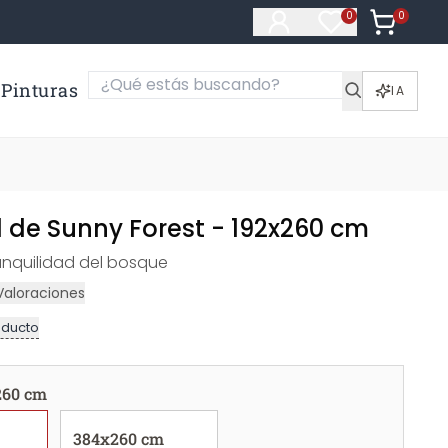
0
Artículos e
0
Artículos en fa
Pinturas
IA
 de Sunny Forest - 192x260 cm
ranquilidad del bosque
Valoraciones
oducto
260 cm
384x260 cm