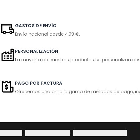
GASTOS DE ENVÍO
Envío nacional desde 4,99 €.
PERSONALIZACIÓN
La mayoría de nuestros productos se personalizan desp
PAGO POR FACTURA
Ofrecemos una amplia gama de métodos de pago, inclu
Aviso legal
·
Política de privacidad
·
Derecho de desistimiento