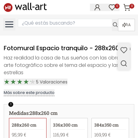
0
0
Artícul
Artículos e
IA
Fotomural Espacio tranquilo - 288x260 cm
Haz realidad la casa de tus sueños con las obras de
arte fotográfico sobre el tema del espacio y las
estrellas
5
Valoraciones
Más sobre este producto
1
Medidas
:
288x260 cm
288x260 cm
336x300 cm
384x350 cm
95,99 €
116,99 €
169,99 €