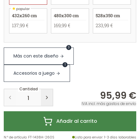
★
popular
432x260 cm
480x300 cm
528x350 cm
137,99 €
169,99 €
233,99 €
3
Más con este diseño
1
Accesorios a juego
Cantidad
95,99 €
IVA incl. más gastos de envío
Añadir al carrito
N.º de artículo
:
FT-1438A-260S
Listo para enviar
: 1-3 días laborables