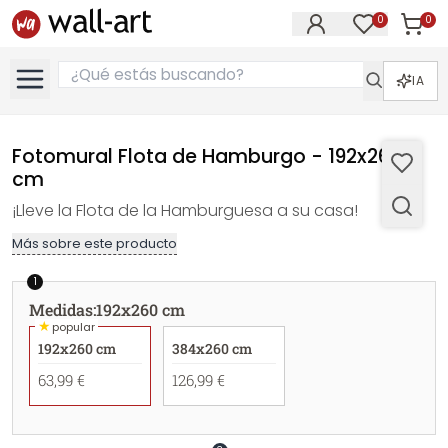
0
0
Artícul
Artículos e
IA
Fotomural Flota de Hamburgo - 192x260
cm
¡Lleve la Flota de la Hamburguesa a su casa!
Más sobre este producto
1
Medidas
:
192x260 cm
★
popular
192x260 cm
384x260 cm
63,99 €
126,99 €