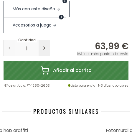
3
Más con este diseño
1
Accesorios a juego
Cantidad
63,99 €
IVA incl. más gastos de envío
Añadir al carrito
N.º de artículo
:
FT-1280-260S
Listo para enviar
: 1-3 días laborables
PRODUCTOS SIMILARES
 hop graffiti
Fotomural 