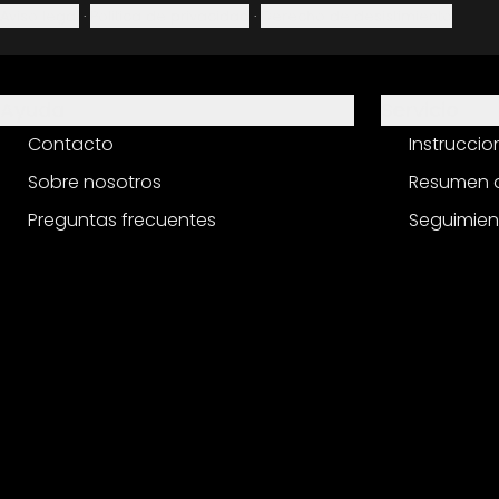
Aviso legal
·
Política de privacidad
·
Derecho de desistimiento
Ayuda
Servicio
Contacto
Instrucci
Sobre nosotros
Resumen d
Preguntas frecuentes
Seguimien