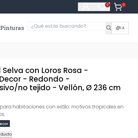
0
Artículos e
0
Artículos en fa
Pinturas
IA
 Selva con Loros Rosa -
Decor - Redondo -
ivo/no tejido - Vellón, Ø 236 cm
para habitaciones con estilo: motivos tropicales en
os.
ecor
oducto