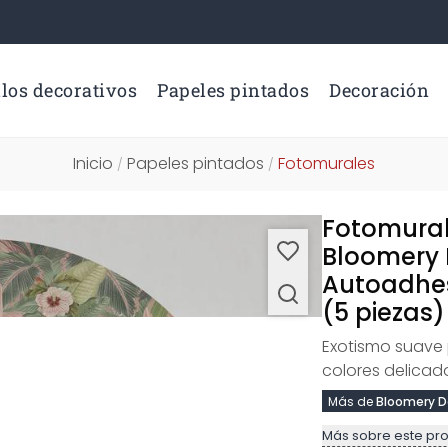
los decorativos
Papeles pintados
Decoración
Inicio
Papeles pintados
Fotomurales
/
/
Fotomural
Bloomery 
Autoadhes
(5 piezas)
Exotismo suave 
colores delicad
Más de
Bloomery D
Más sobre este pr