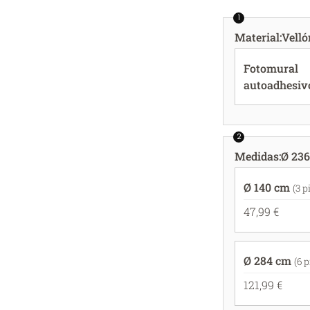
1
Material
:
Velló
Fotomural
autoadhesiv
2
Medidas
:
Ø 236
Ø 140 cm
(3 p
47,99 €
Ø 284 cm
(6 
121,99 €