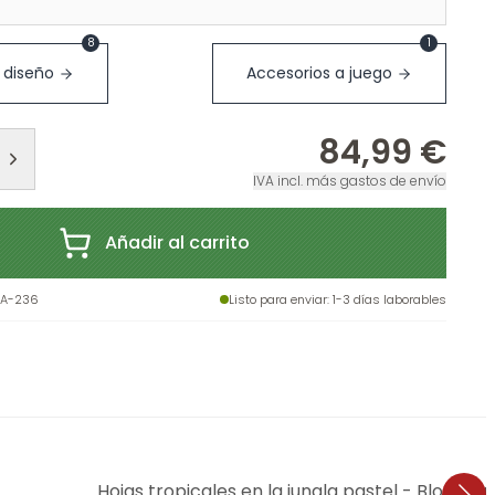
8
1
 diseño
Accesorios a juego
84,99 €
IVA incl. más gastos de envío
Añadir al carrito
9A-236
Listo para enviar
: 1-3 días laborables
Hojas tropicales en la jungla pastel - Bloome