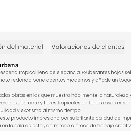
ón del material
Valoraciones de clientes
urbana
cena tropical llena de elegancia. Exuberantes hojas selvá
formato redondo pone acentos modernos y añade un toque
adas obras en las que muestra hábilmente la naturaleza y 
rde exuberante y flores tropicales en tonos rosas crean 
quilidad y exotismo al mismo tiempo.
te producto impresiona por su brillante calidad de impre
en la sala de estar, dormitorio o áreas de trabajo creat