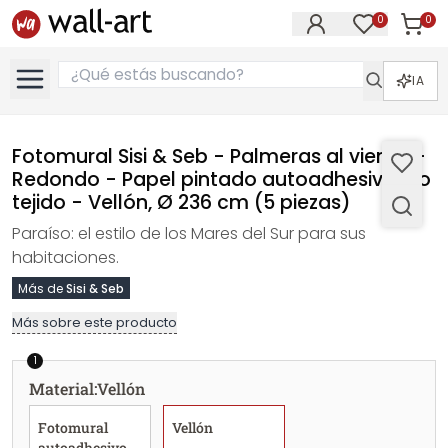
0
0
Artícul
Artículos e
IA
Fotomural Sisi & Seb - Palmeras al viento -
Redondo - Papel pintado autoadhesivo/no
tejido - Vellón, Ø 236 cm (5 piezas)
Paraíso: el estilo de los Mares del Sur para sus
habitaciones.
Más de
Sisi & Seb
Más sobre este producto
1
Material
:
Vellón
Fotomural
Vellón
autoadhesivo