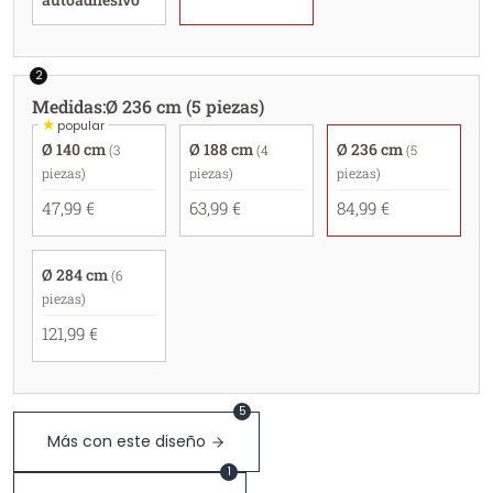
2
Medidas
:
Ø 236 cm (5 piezas)
★
popular
Ø 140 cm
Ø 188 cm
Ø 236 cm
(3
(4
(5
piezas)
piezas)
piezas)
47,99 €
63,99 €
84,99 €
Ø 284 cm
(6
piezas)
121,99 €
5
Más con este diseño
1