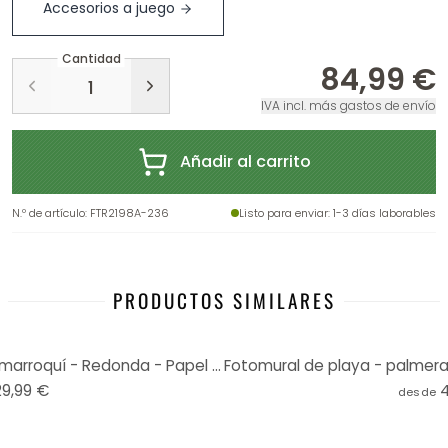
Accesorios a juego
Cantidad
84,99 €
IVA incl. más gastos de envío
Añadir al carrito
N.º de artículo
:
FTR2198A-236
Listo para enviar
: 1-3 días laborables
PRODUCTOS SIMILARES
Fotomural Sisi & Seb - Puerta marroquí - Redonda - Papel pintado autoadhesivo/no tejido
29,99 €
desde