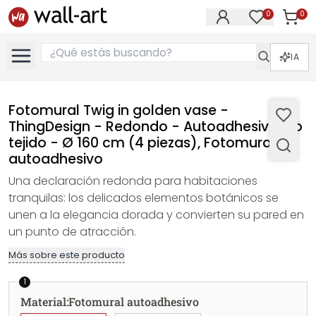
0
0
Artícul
Artículos e
IA
Fotomural Twig in golden vase -
ThingDesign - Redondo - Autoadhesivo/no
tejido - Ø 160 cm (4 piezas), Fotomural
autoadhesivo
Una declaración redonda para habitaciones
tranquilas: los delicados elementos botánicos se
unen a la elegancia dorada y convierten su pared en
un punto de atracción.
Más sobre este producto
1
Material
:
Fotomural autoadhesivo