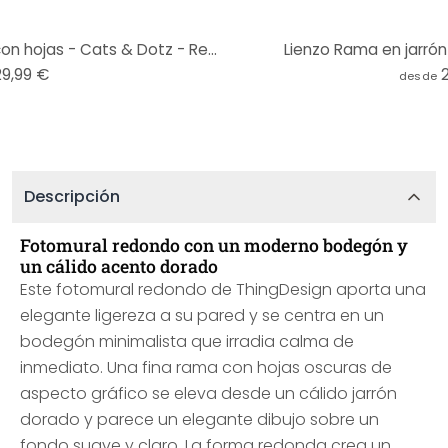
Papel pintado Rama dorada con hojas - Cats & Dotz - Redondo - Autoadhesivo/no tejido
Lienzo Rama en jarrón
29,99 €
desde
Descripción
Fotomural redondo con un moderno bodegón y
un cálido acento dorado
Este fotomural redondo de ThingDesign aporta una
elegante ligereza a su pared y se centra en un
bodegón minimalista que irradia calma de
inmediato. Una fina rama con hojas oscuras de
aspecto gráfico se eleva desde un cálido jarrón
dorado y parece un elegante dibujo sobre un
fondo suave y claro. La forma redonda crea un