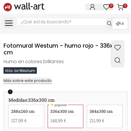
0
0
Artícul
Artículos e
IA
Fotomural Westum - humo rojo - 336x300
cm
Humo en colores brillantes.
Más de
Westum
Más sobre este producto
1
Medidas
:
336x300 cm
★
popular
288x260 cm
336x300 cm
384x350 cm
127,99 €
148,99 €
211,99 €