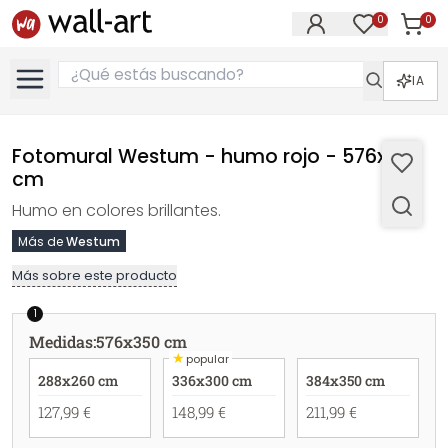
0
0
Artícul
Artículos e
IA
Fotomural Westum - humo rojo - 576x350
cm
Humo en colores brillantes.
Más de
Westum
Más sobre este producto
1
Medidas
:
576x350 cm
★
popular
288x260 cm
336x300 cm
384x350 cm
127,99 €
148,99 €
211,99 €