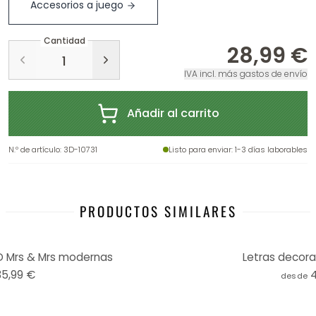
Accesorios a juego
Cantidad
28,99 €
IVA incl. más gastos de envío
Añadir al carrito
N.º de artículo
:
3D-10731
Listo para enviar
: 1-3 días laborables
PRODUCTOS SIMILARES
D Mrs & Mrs modernas
Letras decorat
35,99 €
desde