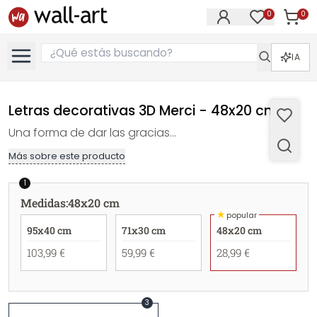
0
0
Artícul
Artículos e
IA
Letras decorativas 3D Merci - 48x20 cm
Una forma de dar las gracias...
Más sobre este producto
1
Medidas
:
48x20 cm
★
popular
95x40 cm
71x30 cm
48x20 cm
103,99 €
59,99 €
28,99 €
3