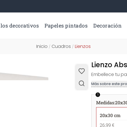
los decorativos
Papeles pintados
Decoración
Inicio
Cuadros
Lienzos
/
/
Lienzo Ab
Embellece tu pa
Más sobre este pr
1
Medidas
:
20x3
20x30 cm
26,99 €