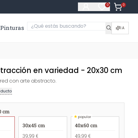
0
Artículos e
0
Artículos en fa
Pinturas
IA
stracción en variedad - 20x30 cm
red con arte abstracto.
oducto
0 cm
★
popular
30x45 cm
40x60 cm
39,99 €
49,99 €