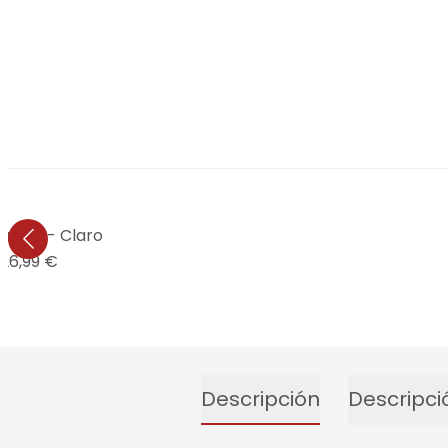
drado - Claro
26,99 €
Descripción
Descripci