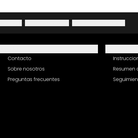
Aviso legal
·
Política de privacidad
·
Derecho de desistimiento
Ayuda
Servicio
Contacto
Instrucci
Sobre nosotros
Resumen d
Preguntas frecuentes
Seguimien