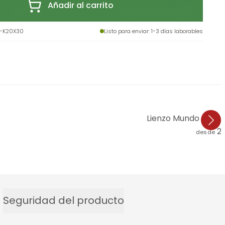
Añadir al carrito
-K20X30
Listo para enviar
: 1-3 días laborables
Lienzo Mundo de bu
2
desde
Seguridad del producto