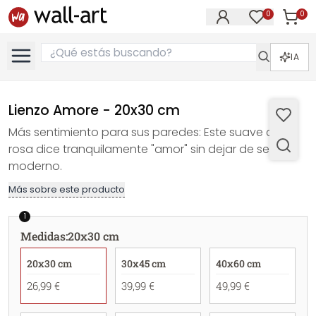
0
0
Artícul
Artículos e
IA
Lienzo Amore - 20x30 cm
Más sentimiento para sus paredes: Este suave color
rosa dice tranquilamente "amor" sin dejar de ser
moderno.
Más sobre este producto
1
Medidas
:
20x30 cm
20x30 cm
30x45 cm
40x60 cm
26,99 €
39,99 €
49,99 €