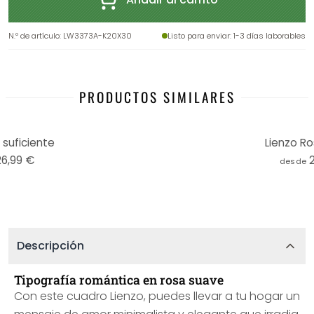
N.º de artículo
:
LW3373A-K20X30
Listo para enviar
: 1-3 días laborables
PRODUCTOS SIMILARES
 suficiente
Lienzo Ro
26,99 €
desde
Descripción
Tipografía romántica en rosa suave
Con este cuadro Lienzo, puedes llevar a tu hogar un