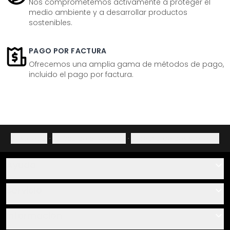
Nos comprometemos activamente a proteger el
medio ambiente y a desarrollar productos
sostenibles.
PAGO POR FACTURA
Ofrecemos una amplia gama de métodos de pago,
incluido el pago por factura.
Aviso legal
·
Política de privacidad
·
Derecho de desistimiento
Ayuda
Contacto
Servicio
Sobre nosotros
Instrucciones de pegado y montaje
Información
Preguntas frecuentes