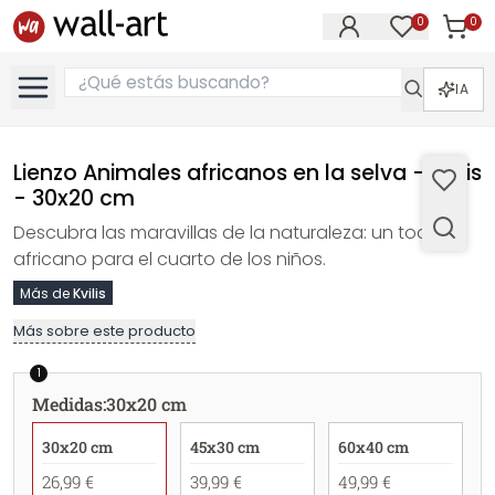
0
0
Artícul
Artículos e
IA
Lienzo Animales africanos en la selva - Kvilis
- 30x20 cm
Descubra las maravillas de la naturaleza: un toque
africano para el cuarto de los niños.
Más de
Kvilis
Más sobre este producto
1
Medidas
:
30x20 cm
30x20 cm
45x30 cm
60x40 cm
26,99 €
39,99 €
49,99 €