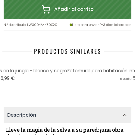
Añadir al carrito
N.º de artículo
:
LW3004A-K30X20
Listo para enviar
: 1-3 días laborables
PRODUCTOS SIMILARES
s en la jungla - blanco y negro
26,99 €
desde
Descripción
Lleve la magia de la selva a su pared: ¡una obra