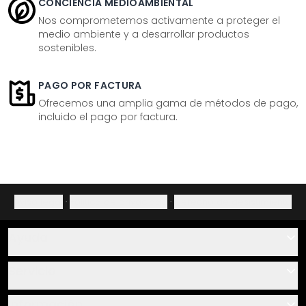
CONCIENCIA MEDIOAMBIENTAL
Nos comprometemos activamente a proteger el
medio ambiente y a desarrollar productos
sostenibles.
PAGO POR FACTURA
Ofrecemos una amplia gama de métodos de pago,
incluido el pago por factura.
Aviso legal
·
Política de privacidad
·
Derecho de desistimiento
Ayuda
Contacto
Servicio
Sobre nosotros
Instrucciones de pegado y montaje
Información