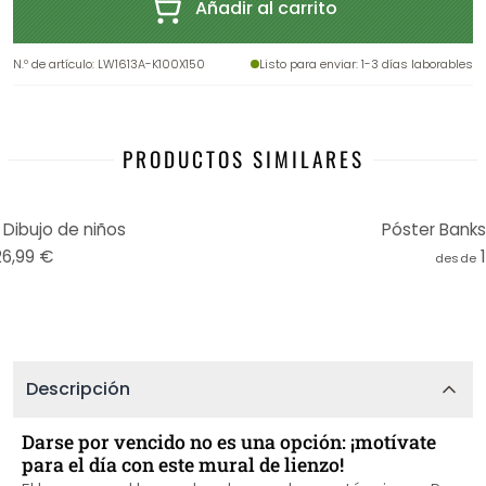
Añadir al carrito
N.º de artículo
:
LW1613A-K100X150
Listo para enviar
: 1-3 días laborables
PRODUCTOS SIMILARES
 Dibujo de niños
Póster Banks
26,99 €
desde
Descripción
Darse por vencido no es una opción: ¡motívate
para el día con este mural de lienzo!