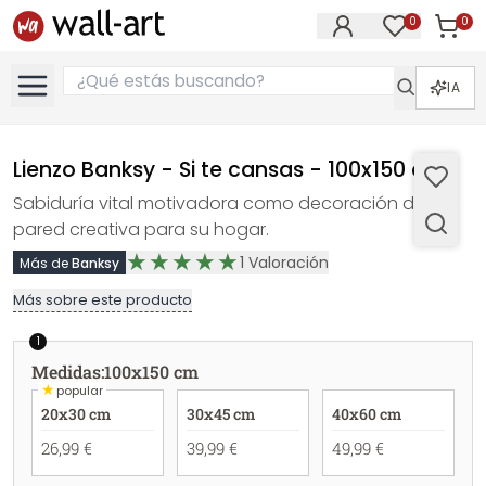
0
0
Artícul
Artículos e
IA
Lienzo Banksy - Si te cansas - 100x150 cm
Sabiduría vital motivadora como decoración de
pared creativa para su hogar.
1
Valoración
Más de
Banksy
Más sobre este producto
1
Medidas
:
100x150 cm
★
popular
20x30 cm
30x45 cm
40x60 cm
26,99 €
39,99 €
49,99 €