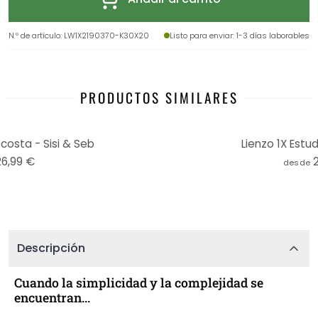
N.º de artículo
:
LW1X2190370-K30X20
Listo para enviar
: 1-3 días laborables
PRODUCTOS SIMILARES
 costa - Sisi & Seb
Lienzo 1X Estud
26,99 €
desde
Descripción
Cuando la simplicidad y la complejidad se
encuentran...