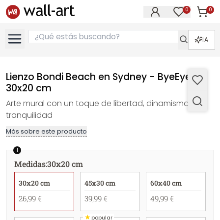
0
0
Artícul
Artículos e
IA
Lienzo Bondi Beach en Sydney - ByeEye -
30x20 cm
Arte mural con un toque de libertad, dinamismo y
tranquilidad
Más sobre este producto
1
Medidas
:
30x20 cm
30x20 cm
45x30 cm
60x40 cm
26,99 €
39,99 €
49,99 €
★
popular