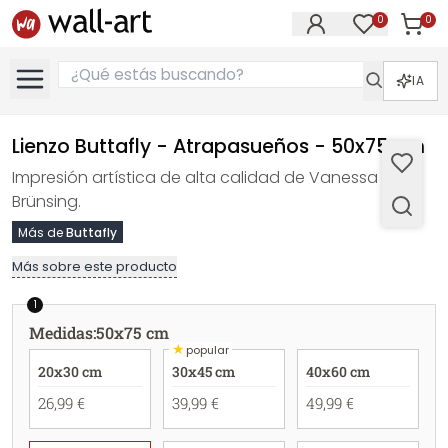
0
0
Artícul
Artículos e
IA
Lienzo Buttafly - Atrapasueños - 50x75 cm
Impresión artística de alta calidad de Vanessa
Brünsing.
Más de
Buttafly
Más sobre este producto
1
Medidas
:
50x75 cm
★
popular
20x30 cm
30x45 cm
40x60 cm
26,99 €
39,99 €
49,99 €