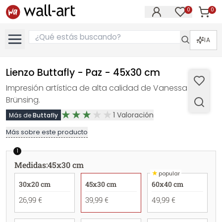
0
0
Artícul
Artículos e
IA
Lienzo Buttafly - Paz - 45x30 cm
Impresión artística de alta calidad de Vanessa
Brünsing.
1
Valoración
Más de
Buttafly
Más sobre este producto
1
Medidas
:
45x30 cm
★
popular
30x20 cm
45x30 cm
60x40 cm
26,99 €
39,99 €
49,99 €