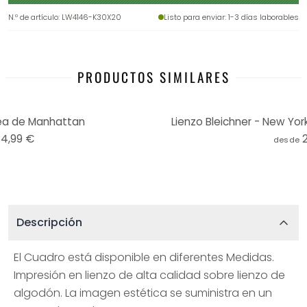
N.º de artículo
:
LW4146-K30X20
Listo para enviar
: 1-3 días laborables
PRODUCTOS SIMILARES
rea de Manhattan
Lienzo Bleichner - New Yor
34,99 €
desde
Descripción
El Cuadro está disponible en diferentes Medidas.
Impresión en lienzo de alta calidad sobre lienzo de
algodón. La imagen estética se suministra en un