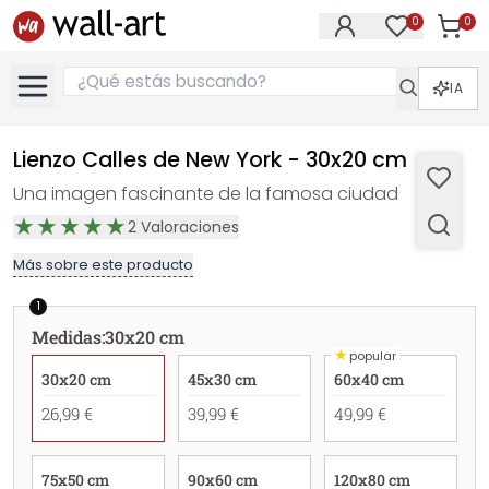
0
0
Artícul
Artículos e
IA
Lienzo Calles de New York - 30x20 cm
Una imagen fascinante de la famosa ciudad
2
Valoraciones
Más sobre este producto
1
Medidas
:
30x20 cm
★
popular
30x20 cm
45x30 cm
60x40 cm
26,99 €
39,99 €
49,99 €
75x50 cm
90x60 cm
120x80 cm