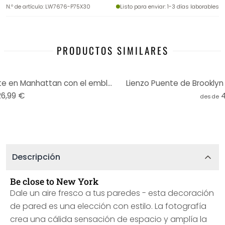
N.º de artículo
:
LW7676-P75X30
Listo para enviar
: 1-3 días laborables
PRODUCTOS SIMILARES
Cuadro lienzo Bolton - Elegante en Manhattan con el emblemático puente de Brooklyn
Lienzo Puente de Brooklyn
26,99 €
desde
Descripción
Be close to New York
Dale un aire fresco a tus paredes - esta decoración
de pared es una elección con estilo. La fotografía
crea una cálida sensación de espacio y amplía la