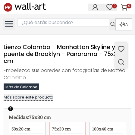
0
0
Artícul
Artículos e
IA
Lienzo Colombo - Manhattan Skyline y el
puente de Brooklyn - Panorama - 75x30
cm
Embellezca sus paredes con fotografías de Matteo
Colombo.
Más de
Colombo
Más sobre este producto
1
Medidas
:
75x30 cm
50x20 cm
75x30 cm
100x40 cm