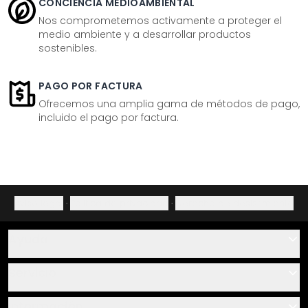
CONCIENCIA MEDIOAMBIENTAL
Nos comprometemos activamente a proteger el
medio ambiente y a desarrollar productos
sostenibles.
PAGO POR FACTURA
Ofrecemos una amplia gama de métodos de pago,
incluido el pago por factura.
Aviso legal
·
Política de privacidad
·
Derecho de desistimiento
Ayuda
Contacto
Servicio
Sobre nosotros
Instrucciones de pegado y montaje
Información