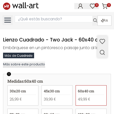
0
0
Artícul
Artículos e
IA
Lienzo Cuadrado - Two Jack - 60x40 cm
Embárquese en un pintoresco paisaje junto al lago
Más de
Cuadrado
Más sobre este producto
1
Medidas
:
60x40 cm
30x20 cm
45x30 cm
60x40 cm
26,99 €
39,99 €
49,99 €