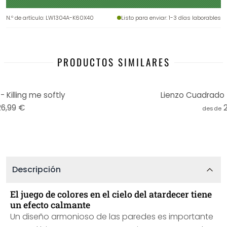
N.º de artículo
:
LW1304A-K60X40
Listo para enviar
: 1-3 días laborables
PRODUCTOS SIMILARES
 Killing me softly
Lienzo Cuadrado 
26,99 €
desde
Descripción
El juego de colores en el cielo del atardecer tiene
un efecto calmante
Un diseño armonioso de las paredes es importante