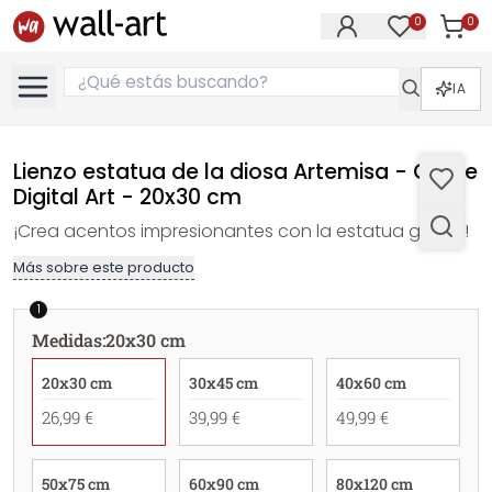
0
0
Artícul
Artículos e
IA
Lienzo estatua de la diosa Artemisa - Grace
Digital Art - 20x30 cm
¡Crea acentos impresionantes con la estatua griega!
Más sobre este producto
1
Medidas
:
20x30 cm
20x30 cm
30x45 cm
40x60 cm
26,99 €
39,99 €
49,99 €
50x75 cm
60x90 cm
80x120 cm