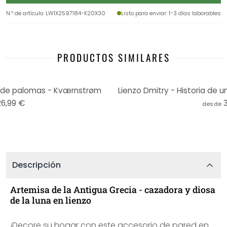
N.º de artículo
:
LW1X2597184-K20X30
Listo para enviar
: 1-3 días laborables
PRODUCTOS SIMILARES
 de palomas - Kværnstrøm
Lienzo Dmitry - Historia de
26,99 €
desde
Descripción
Artemisa de la Antigua Grecia - cazadora y diosa
de la luna en lienzo
¡Decore su hogar con este accesorio de pared en