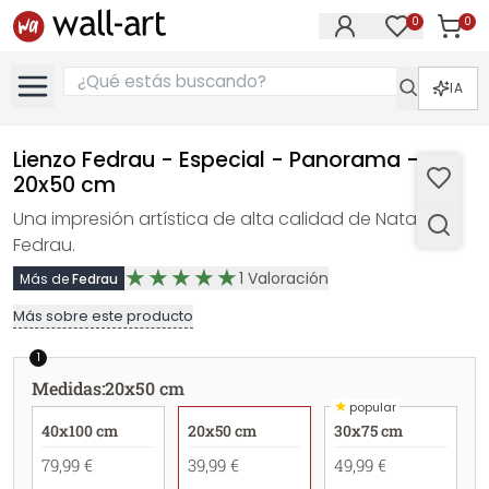
0
0
Artícul
Artículos e
IA
Lienzo Fedrau - Especial - Panorama -
20x50 cm
Una impresión artística de alta calidad de Natalie
Fedrau.
1
Valoración
Más de
Fedrau
Más sobre este producto
1
Medidas
:
20x50 cm
★
popular
40x100 cm
20x50 cm
30x75 cm
79,99 €
39,99 €
49,99 €